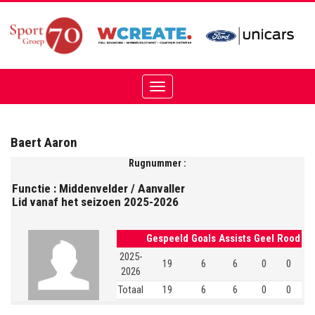
Toggle
navigation
Baert Aaron
Rugnummer :
Functie : Middenvelder / Aanvaller
Lid vanaf het seizoen 2025-2026
Gespeeld
Goals
Assists
Geel
Rood
2025-
19
6
6
0
0
2026
Totaal
19
6
6
0
0