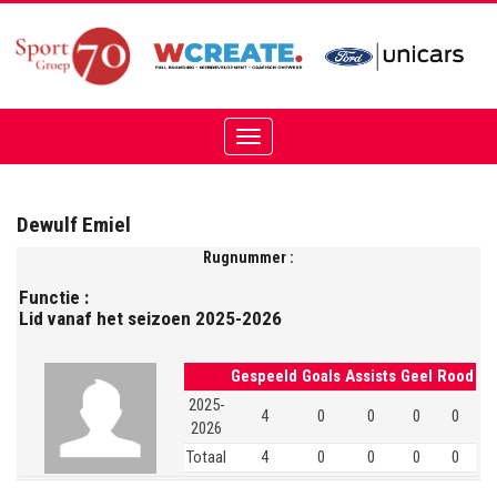
Toggle
navigation
Dewulf Emiel
Rugnummer :
Functie :
Lid vanaf het seizoen 2025-2026
Gespeeld
Goals
Assists
Geel
Rood
2025-
4
0
0
0
0
2026
Totaal
4
0
0
0
0