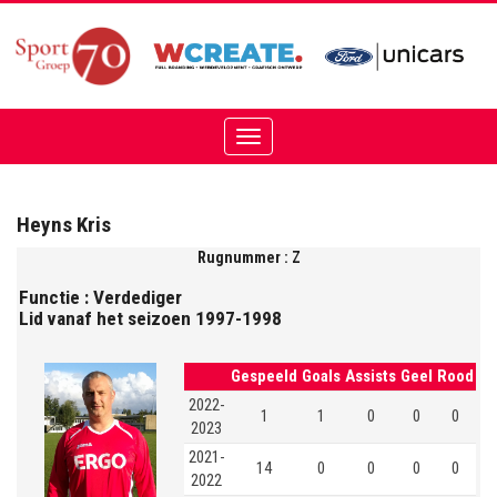
Toggle
navigation
Heyns Kris
Rugnummer : Z
Functie : Verdediger
Lid vanaf het seizoen 1997-1998
Gespeeld
Goals
Assists
Geel
Rood
2022-
1
1
0
0
0
2023
2021-
14
0
0
0
0
2022