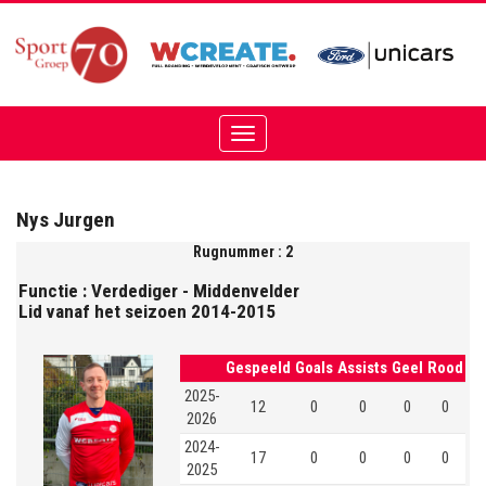
Toggle
navigation
Nys Jurgen
Rugnummer : 2
Functie : Verdediger - Middenvelder
Lid vanaf het seizoen 2014-2015
Gespeeld
Goals
Assists
Geel
Rood
2025-
12
0
0
0
0
2026
2024-
17
0
0
0
0
2025