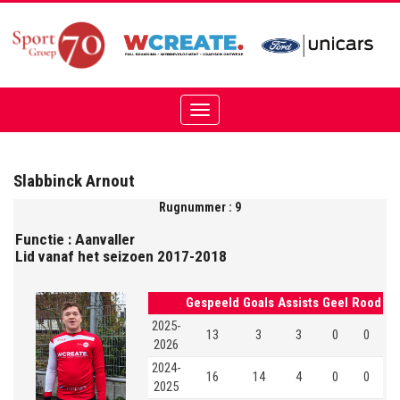
Toggle
navigation
Slabbinck Arnout
Rugnummer : 9
Functie : Aanvaller
Lid vanaf het seizoen 2017-2018
Gespeeld
Goals
Assists
Geel
Rood
2025-
13
3
3
0
0
2026
2024-
16
14
4
0
0
2025