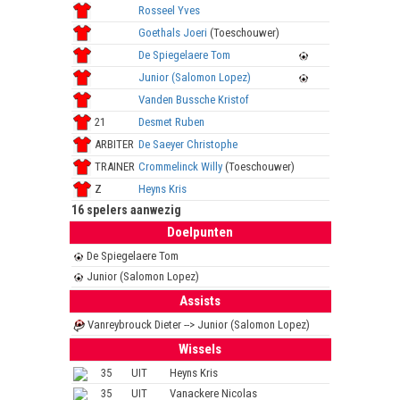
Rosseel Yves
Goethals Joeri
(Toeschouwer)
De Spiegelaere Tom
Junior (Salomon Lopez)
Vanden Bussche Kristof
21
Desmet Ruben
ARBITER
De Saeyer Christophe
TRAINER
Crommelinck Willy
(Toeschouwer)
Z
Heyns Kris
16 spelers aanwezig
Doelpunten
De Spiegelaere Tom
Junior (Salomon Lopez)
Assists
Vanreybrouck Dieter --> Junior (Salomon Lopez)
Wissels
35
UIT
Heyns Kris
35
UIT
Vanackere Nicolas