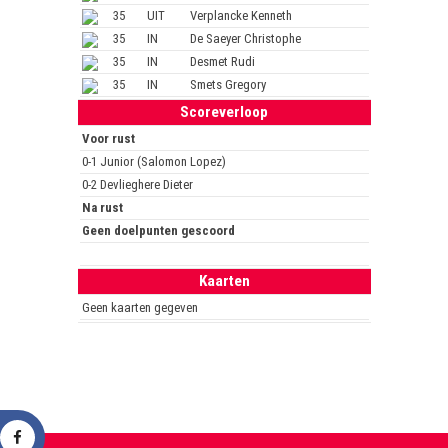
35
UIT
Verplancke Kenneth
35
IN
De Saeyer Christophe
35
IN
Desmet Rudi
35
IN
Smets Gregory
Scoreverloop
Voor rust
0-1 Junior (Salomon Lopez)
0-2 Devlieghere Dieter
Na rust
Geen doelpunten gescoord
Kaarten
Geen kaarten gegeven