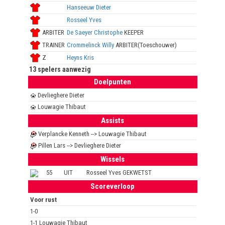
Hanseeuw Dieter
Rosseel Yves
ARBITER
De Saeyer Christophe
KEEPER
TRAINER
Crommelinck Willy
ARBITER(Toeschouwer)
Z
Heyns Kris
13 spelers aanwezig
Doelpunten
Devlieghere Dieter
Louwagie Thibaut
Assists
Verplancke Kenneth --> Louwagie Thibaut
Pillen Lars --> Devlieghere Dieter
Wissels
55
UIT
Rosseel Yves GEKWETST
Scoreverloop
Voor rust
1-0
1-1 Louwagie Thibaut