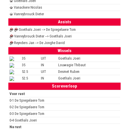
Goethals Joeri
Vanackere Nicolas
Vanreybrouck Dieter
Assists
Goethals Joeri --> De Spiegelaere Tom
Vanreybrouck Dieter --> Goethals Joeri
Reynders Jan --> De Jonghe David
Wissels
35
UIT
Goethals Joeri
35
IN
Louwagie Thibaut
52.5
UIT
Desmet Ruben
52.5
IN
Goethals Joeri
Scoreverloop
Voor rust
0-1 De Spiegelaere Tom
0-2 De Spiegelaere Tom
0-3 De Spiegelaere Tom
0-4 Goethals Joeri
Na rust