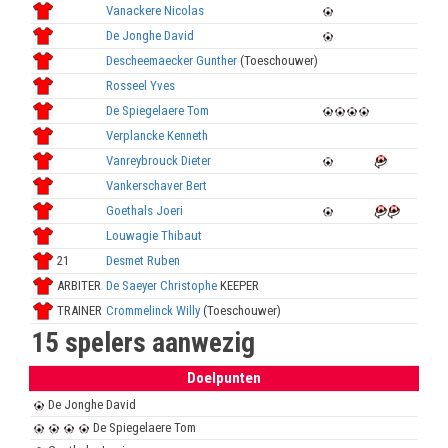
Vanackere Nicolas
De Jonghe David
Descheemaecker Gunther
(Toeschouwer)
Rosseel Yves
De Spiegelaere Tom
Verplancke Kenneth
Vanreybrouck Dieter
Vankerschaver Bert
Goethals Joeri
Louwagie Thibaut
21
Desmet Ruben
ARBITER
De Saeyer Christophe
KEEPER
TRAINER
Crommelinck Willy
(Toeschouwer)
15 spelers aanwezig
Doelpunten
De Jonghe David
De Spiegelaere Tom